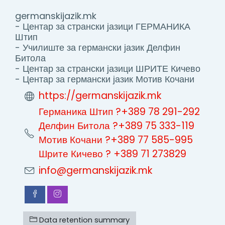
germanskijazik.mk
- Центар за странски јазици ГЕРМАНИКА
Штип
- Училиште за германски јазик Делфин
Битола
- Центар за странски јазици ШРИТЕ Кичево
- Центар за германски јазик Мотив Кочани
https://germanskijazik.mk
Германика Штип ?+389 78 291-292
Делфин Битола ?+389 75 333-119
Мотив Кочани ?+389 77 585-995
Шрите Кичево ? +389 71 273829
info@germanskijazik.mk
Data retention summary